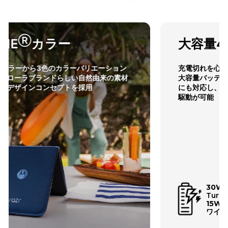
大容量4500mAhバッテリー
充電切れを心配することなく、丸一日以上使用できる
大容量バッテリー。30W TurboPowerTM charging
にも対応し、約15分の充電で最大12時間のバッテリー
駆動が可能
30W
TM
TurboPower
15W
ワイヤレスチャージ