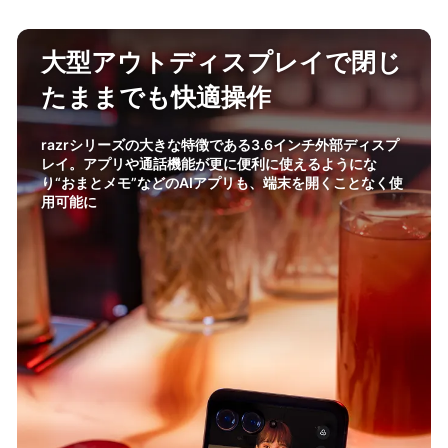
大型アウトディスプレイで閉じ
更
たままでも快適操作
約
azrシリーズの大きな特徴である3.6インチ外部ディスプ
た
イ。アプリや通話機能が更に便利に使えるようにな
で
“おまとメモ”などのAIアプリも、端末を開くことなく使
入
可能に
が